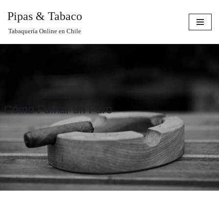
Pipas & Tabaco
Saltar
Tabaquería Online en Chile
al
contenido
Cómo Fumar un Puro