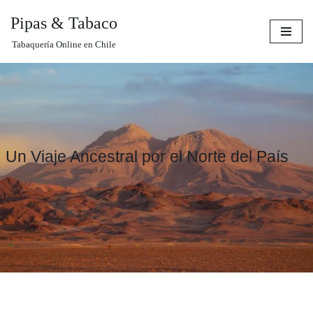
Pipas & Tabaco
Saltar
Tabaquería Online en Chile
al
contenido
Un Viaje Ancestral por el Norte del País