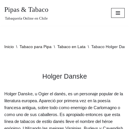
Pipas & Tabaco
Saltar
Tabaquería Online en Chile
al
contenido
Inicio
\
Tabaco para Pipa
\
Tabaco en Lata
\
Tabaco Holger Dans
Holger Danske
Holger Danske, u Ogier el danés, es un personaje popular de la
literatura europea. Apareció por primera vez en la poesía
francesa antigua, sobre todo como enemigo de Carlomagno o
como uno de sus caballeros. Es apropiado entonces que esta
línea de tabacos de estilo danés lleve el nombre del héroe
epónimo. Utilizando las mejores Virginias, Burleys y Cavendish,