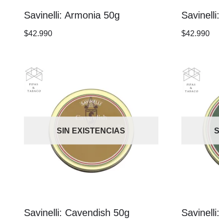
Savinelli: Armonia 50g
Savinell
$
42.990
$
42.990
SIN EXISTENCIAS
S
Savinelli: Cavendish 50g
Savinell