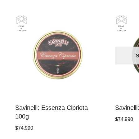
S
Savinelli: Essenza Cipriota
Savinell
100g
$
74.990
$
74.990