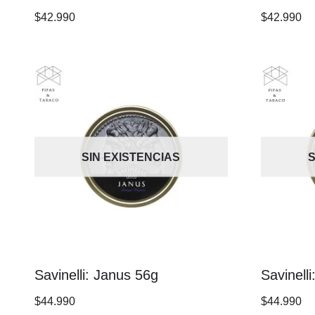
$
42.990
$
42.990
SIN EXISTENCIAS
S
Savinelli: Janus 56g
Savinell
$
44.990
$
44.990