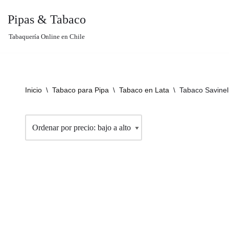
Pipas & Tabaco
Saltar
Tabaquería Online en Chile
al
contenido
Inicio
\
Tabaco para Pipa
\
Tabaco en Lata
\
Tabaco Savinell