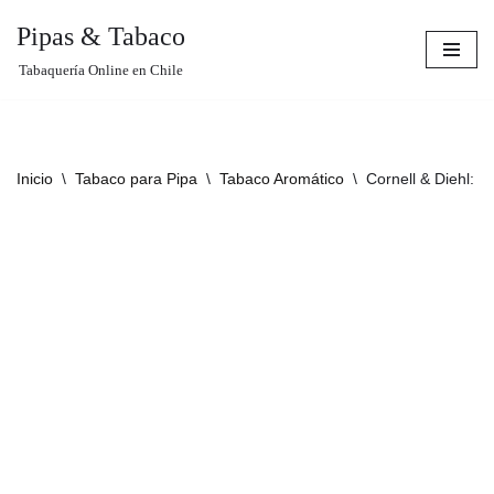
Pipas & Tabaco
Saltar
Tabaquería Online en Chile
al
contenido
Inicio
\
Tabaco para Pipa
\
Tabaco Aromático
\
Cornell & Diehl: 