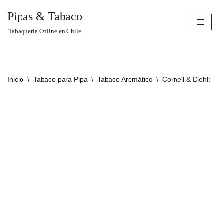
Pipas & Tabaco
Saltar
Tabaquería Online en Chile
al
contenido
Inicio
\
Tabaco para Pipa
\
Tabaco Aromático
\
Cornell & Diehl: 