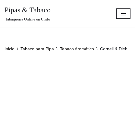
Pipas & Tabaco
Saltar
Tabaquería Online en Chile
al
contenido
Inicio
\
Tabaco para Pipa
\
Tabaco Aromático
\
Cornell & Diehl: 