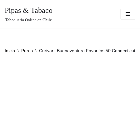
Pipas & Tabaco
Saltar
Tabaquería Online en Chile
al
contenido
Inicio
\
Puros
\
Curivari: Buenaventura Favoritos 50 Connecticut