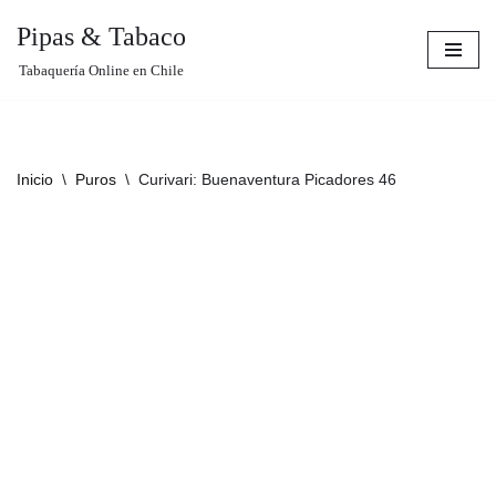
Pipas & Tabaco
Saltar
Tabaquería Online en Chile
al
contenido
Inicio
\
Puros
\
Curivari: Buenaventura Picadores 46