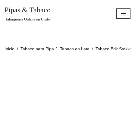
Pipas & Tabaco
Saltar
Tabaquería Online en Chile
al
contenido
Inicio
\
Tabaco para Pipa
\
Tabaco en Lata
\
Tabaco Erik Stokkeb