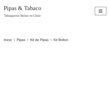
Pipas & Tabaco
Saltar
Tabaquería Online en Chile
al
contenido
Inicio
\
Pipas
\
Kit de Pipas
\
Kit Bolton