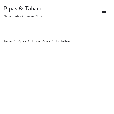
Pipas & Tabaco
Saltar
Tabaquería Online en Chile
al
contenido
Inicio
\
Pipas
\
Kit de Pipas
\
Kit Telford