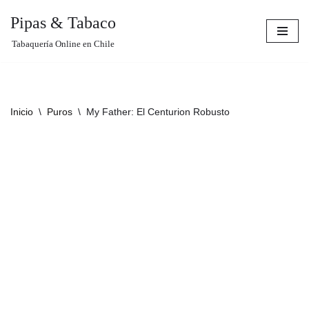
Pipas & Tabaco
Saltar
Tabaquería Online en Chile
al
contenido
Inicio
\
Puros
\
My Father: El Centurion Robusto