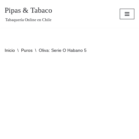
Pipas & Tabaco
Saltar
Tabaquería Online en Chile
al
contenido
Inicio
\
Puros
\
Oliva: Serie O Habano 5