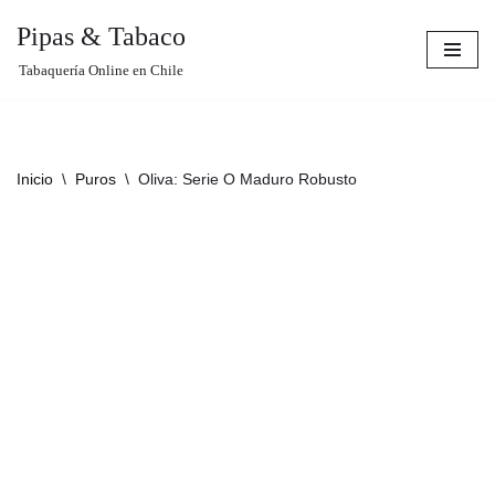
Pipas & Tabaco
Saltar
Tabaquería Online en Chile
al
contenido
Inicio
\
Puros
\
Oliva: Serie O Maduro Robusto