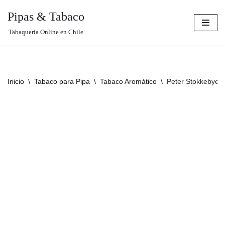
Pipas & Tabaco
Saltar
Tabaquería Online en Chile
al
contenido
Inicio
\
Tabaco para Pipa
\
Tabaco Aromático
\
Peter Stokkebye: 