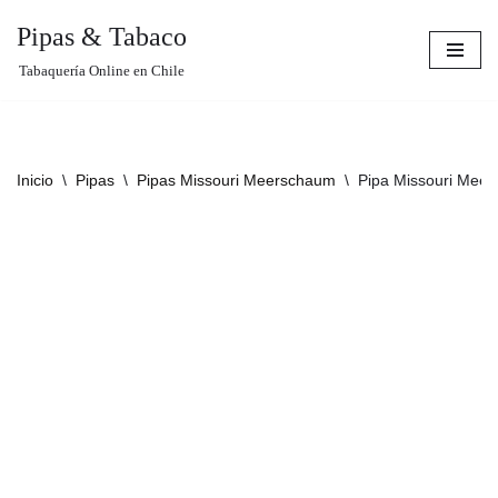
Pipas & Tabaco
Saltar
Tabaquería Online en Chile
al
contenido
Inicio
\
Pipas
\
Pipas Missouri Meerschaum
\
Pipa Missouri Mee