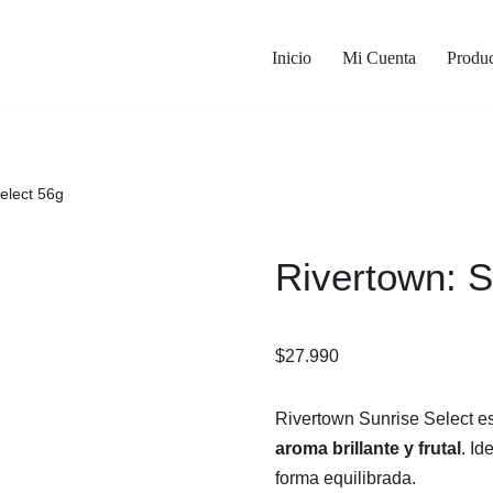
Inicio
Mi Cuenta
Produc
elect 56g
Rivertown: S
$
27.990
Rivertown Sunrise Select e
aroma brillante y frutal
. I
forma equilibrada.