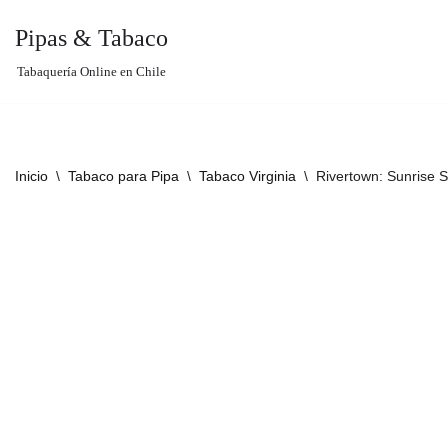
Pipas & Tabaco
Saltar
Tabaquería Online en Chile
al
contenido
Inicio
\
Tabaco para Pipa
\
Tabaco Virginia
\
Rivertown: Sunrise S