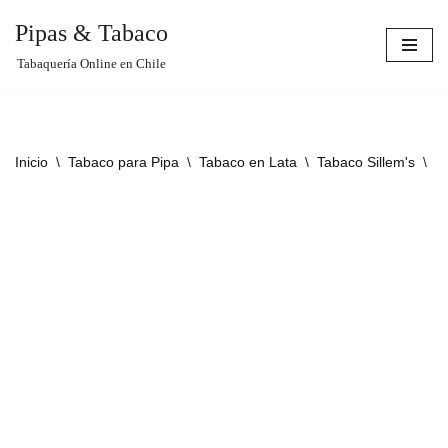
Pipas & Tabaco
Saltar
Tabaquería Online en Chile
al
contenido
Inicio
\
Tabaco para Pipa
\
Tabaco en Lata
\
Tabaco Sillem's
\
Si