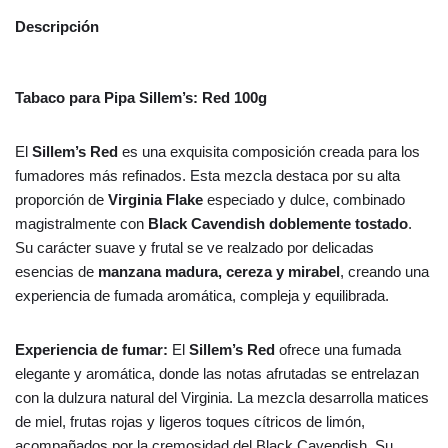
Descripción
Tabaco para Pipa Sillem’s: Red 100g
El
Sillem’s Red
es una exquisita composición creada para los
fumadores más refinados. Esta mezcla destaca por su alta
proporción de
Virginia Flake
especiado y dulce, combinado
magistralmente con
Black Cavendish doblemente tostado
.
Su carácter suave y frutal se ve realzado por delicadas
esencias de
manzana madura, cereza y mirabel
, creando una
experiencia de fumada aromática, compleja y equilibrada.
Experiencia de fumar:
El
Sillem’s Red
ofrece una fumada
elegante y aromática, donde las notas afrutadas se entrelazan
con la dulzura natural del Virginia. La mezcla desarrolla matices
de miel, frutas rojas y ligeros toques cítricos de limón,
acompañados por la cremosidad del Black Cavendish. Su