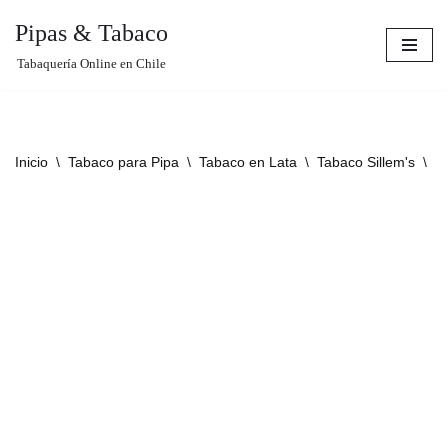
Pipas & Tabaco
Saltar
Tabaquería Online en Chile
al
contenido
Inicio
\
Tabaco para Pipa
\
Tabaco en Lata
\
Tabaco Sillem's
\
S