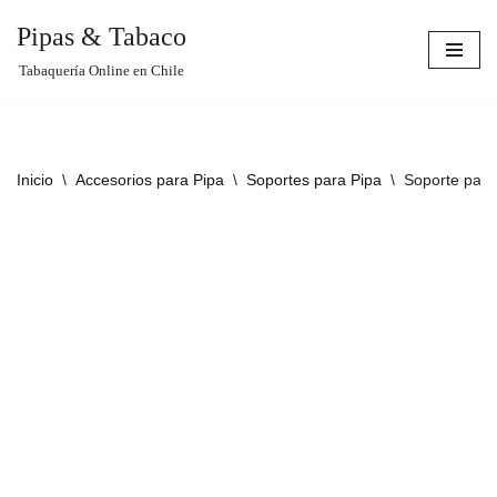
Pipas & Tabaco
Saltar
Tabaquería Online en Chile
al
contenido
Inicio
\
Accesorios para Pipa
\
Soportes para Pipa
\
Soporte para 