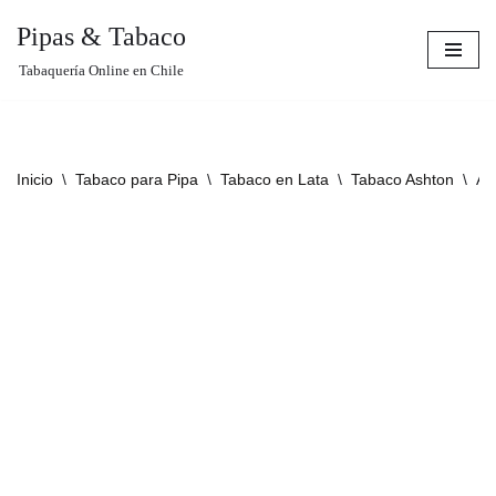
Pipas & Tabaco
Saltar
Tabaquería Online en Chile
al
contenido
Inicio
\
Tabaco para Pipa
\
Tabaco en Lata
\
Tabaco Ashton
\
As