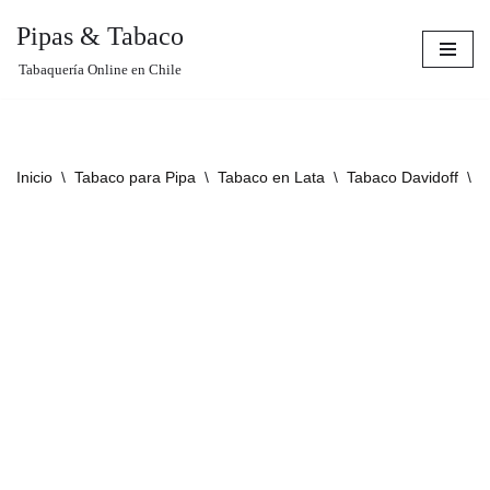
Pipas & Tabaco
Saltar
Tabaquería Online en Chile
al
contenido
Inicio
\
Tabaco para Pipa
\
Tabaco en Lata
\
Tabaco Davidoff
\
D