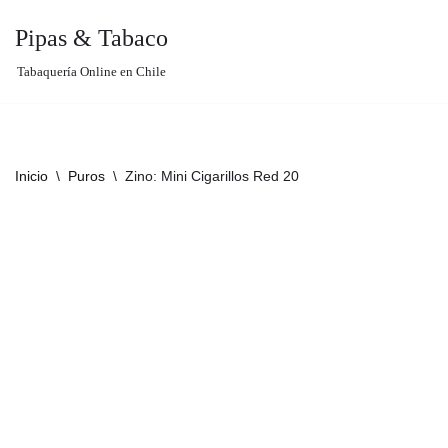
Pipas & Tabaco
Saltar
Tabaquería Online en Chile
al
contenido
Inicio
\
Puros
\
Zino: Mini Cigarillos Red 20