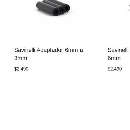
Savinelli Adaptador 6mm a
Savinell
3mm
6mm
$
2.490
$
2.490