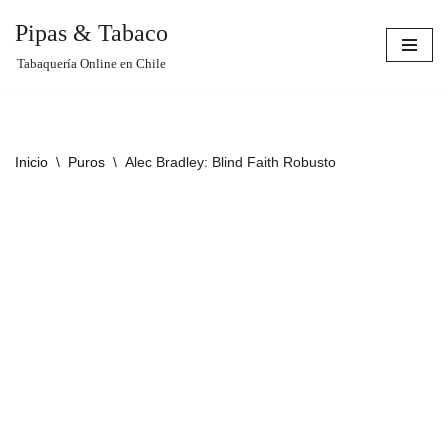
Pipas & Tabaco
Saltar
Tabaquería Online en Chile
al
contenido
Inicio
\
Puros
\
Alec Bradley: Blind Faith Robusto