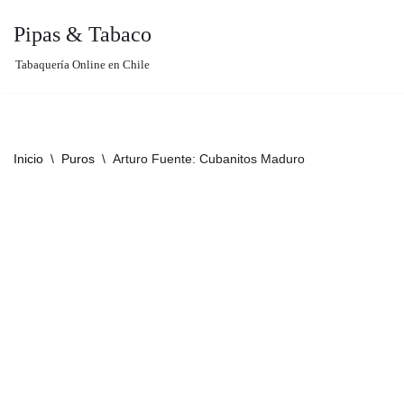
Pipas & Tabaco
Saltar
Tabaquería Online en Chile
al
contenido
Inicio
\
Puros
\
Arturo Fuente: Cubanitos Maduro