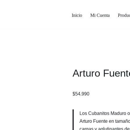
Inicio
Mi Cuenta
Produc
Arturo Fuen
$
54.990
Los Cubanitos Maduro of
Arturo Fuente en tamaño
cargas y aglutinantes d