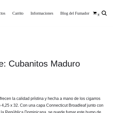
tos
Carrito
Informaciones
Blog del Fumador
0
te: Cubanitos Maduro
recen la calidad prístina y hecha a mano de los cigarros
 4,25 x 32. Con una capa Connecticut Broadleaf junto con
e la República Dominicana, se puede fumar este humo de