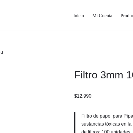
Inicio
Mi Cuenta
Produc
ud
Filtro 3mm 
$
12.990
Filtro de papel para Pip
sustancias tóxicas en l
de filtros: 100 unidades.