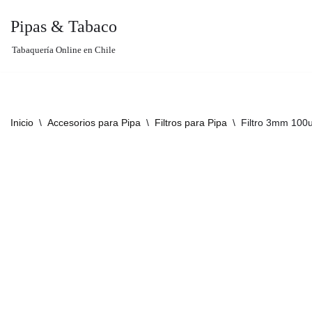
Pipas & Tabaco
Saltar
Tabaquería Online en Chile
al
contenido
Inicio
\
Accesorios para Pipa
\
Filtros para Pipa
\
Filtro 3mm 100