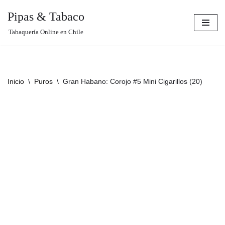
Pipas & Tabaco
Saltar
Tabaquería Online en Chile
al
contenido
Inicio
\
Puros
\
Gran Habano: Corojo #5 Mini Cigarillos (20)