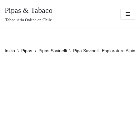
Pipas & Tabaco
Saltar
Tabaquería Online en Chile
al
contenido
Inicio
\
Pipas
\
Pipas Savinelli
\
Pipa Savinelli: Esploratore Alpino