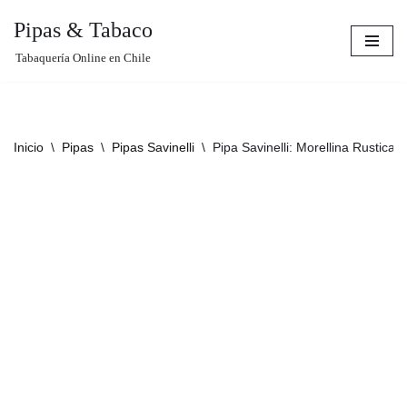
Pipas & Tabaco
Saltar
Tabaquería Online en Chile
al
contenido
Inicio
\
Pipas
\
Pipas Savinelli
\
Pipa Savinelli: Morellina Rustica