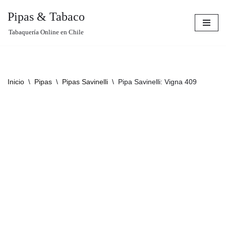
Pipas & Tabaco
Saltar
Tabaquería Online en Chile
al
contenido
Inicio
\
Pipas
\
Pipas Savinelli
\
Pipa Savinelli: Vigna 409