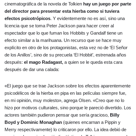
cinematográfica de la novela de Tolkien
hay un juego por parte
del director para presentar esta hierba como si tuviera
efectos psicotrópicos
. Y evidentemente no es así, sino una
licencia que se toma Peter Jackson para hacer creer al
espectador que lo que fuman los Hobbits y Gandalf tiene un
efecto similar a la marihuana. Un recurso que se hace muy
explícito en otro de los protagonistas, esta vez no de ‘El Señor
de los Anillos’, sino de su precuela ‘El Hobbit’, estrenada años
después:
el mago Radagast,
a quien se le queda esta cara
después de dar una calada:
«El juego que se trae Jackson sobre los efectos aparentemente
psicodélicos de la hierba en pipa en las películas siempre fue,
en mi opinión, muy molesto», agrega Olsen. «Creo que no lo
hizo por motivos culturales, sino porque le pareció divertido. Los
actores también pudieron pensar que sería gracioso,
Billy
Boyd y Dominic Monaghan
(quienes encarnan a Pippin y
Merry respectivamente) lo criticaron por ello. La idea debió de