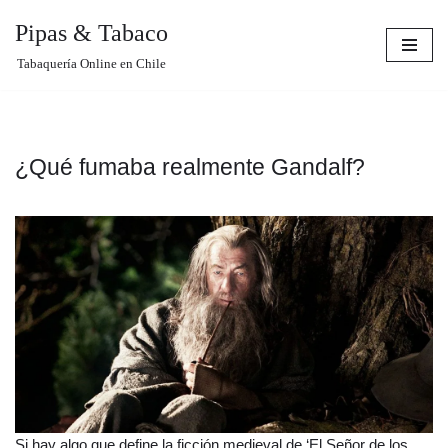
Pipas & Tabaco
Saltar
Tabaquería Online en Chile
al
contenido
¿Qué fumaba realmente Gandalf?
Si hay algo que define la ficción medieval de ‘El Señor de los