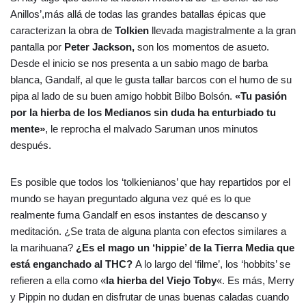
Anillos’,más allá de todas las grandes batallas épicas que
caracterizan la obra de
Tolkien
llevada magistralmente a la gran
pantalla por
Peter Jackson,
son los momentos de asueto.
Desde el inicio se nos presenta a un sabio mago de barba
blanca, Gandalf, al que le gusta tallar barcos con el humo de su
pipa al lado de su buen amigo hobbit Bilbo Bolsón.
«Tu pasión
por la hierba de los Medianos sin duda ha enturbiado tu
mente»
, le reprocha el malvado Saruman unos minutos
después.
Es posible que todos los ‘tolkienianos’ que hay repartidos por el
mundo se hayan preguntado alguna vez qué es lo que
realmente fuma Gandalf en esos instantes de descanso y
meditación. ¿Se trata de alguna planta con efectos similares a
la marihuana?
¿Es el mago un ‘hippie’ de la Tierra Media que
está enganchado al THC?
A lo largo del ‘filme’, los ‘hobbits’ se
refieren a ella como «
la hierba del Viejo Toby
«. Es más, Merry
y Pippin no dudan en disfrutar de unas buenas caladas cuando