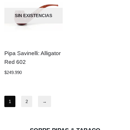
SIN EXISTENCIAS
Pipa Savinelli: Alligator
Red 602
$
249.990
1
2
→