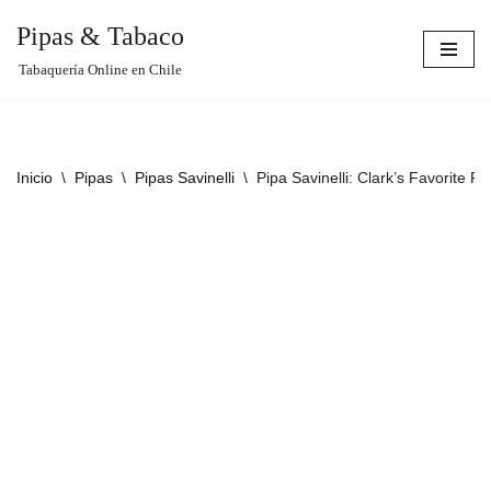
Pipas & Tabaco
Saltar
Tabaquería Online en Chile
al
contenido
Inicio
\
Pipas
\
Pipas Savinelli
\
Pipa Savinelli: Clark’s Favorite Ru