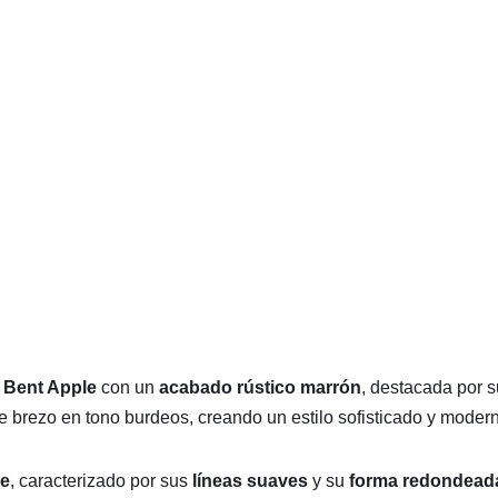
a
Bent Apple
con un
acabado rústico marrón
, destacada por s
e brezo en tono burdeos, creando un estilo sofisticado y moder
le
, caracterizado por sus
líneas suaves
y su
forma redondead