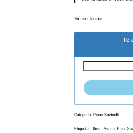
Sin existencias
Te 
Categoría:
Pipas Savinelli
Etiquetas:
6mm
,
Avorio
,
Pipa
,
Sav