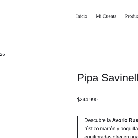
Inicio
Mi Cuenta
Produc
626
Pipa Savinel
$
244.990
Descubre la
Avorio Rus
rústico marrón y boquill
equilibradas ofrecen una