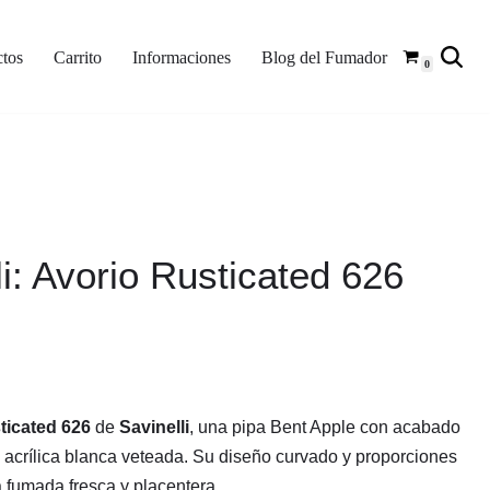
tos
Carrito
Informaciones
Blog del Fumador
0
li: Avorio Rusticated 626
ticated 626
de
Savinelli
, una pipa Bent Apple con acabado
a acrílica blanca veteada. Su diseño curvado y proporciones
 fumada fresca y placentera.