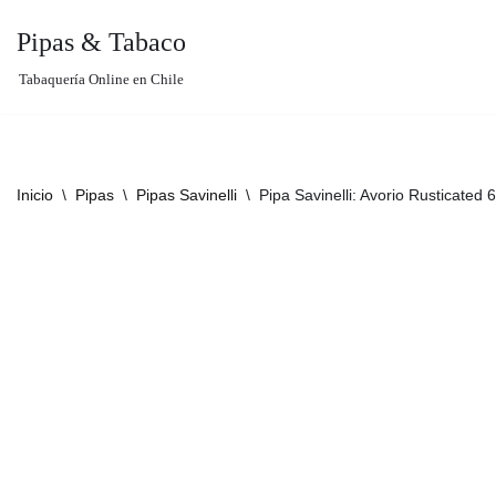
Pipas & Tabaco
Saltar
Tabaquería Online en Chile
al
contenido
Inicio
\
Pipas
\
Pipas Savinelli
\
Pipa Savinelli: Avorio Rusticated 