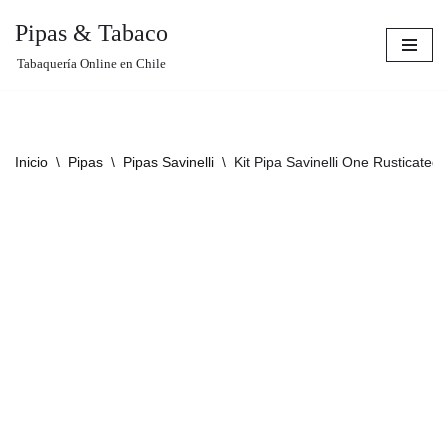
Pipas & Tabaco
Saltar
Tabaquería Online en Chile
al
contenido
Inicio
\
Pipas
\
Pipas Savinelli
\
Kit Pipa Savinelli One Rusticated